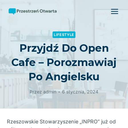
Przejdź
do
treści
LIFESTYLE
Przyjdź Do Open
Cafe – Porozmawiaj
Po Angielsku
Przez
admin
6 stycznia, 2024
Rzeszowskie Stowarzyszenie „INPRO” już od