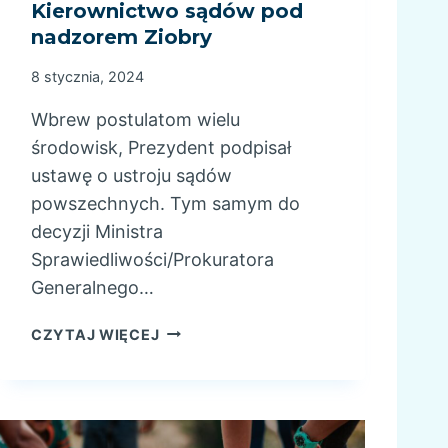
Kierownictwo sądów pod
nadzorem Ziobry
8 stycznia, 2024
Wbrew postulatom wielu
środowisk, Prezydent podpisał
ustawę o ustroju sądów
powszechnych. Tym samym do
decyzji Ministra
Sprawiedliwości/Prokuratora
Generalnego…
K
CZYTAJ WIĘCEJ
I
E
R
O
W