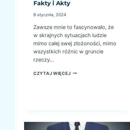
Fakty i Akty
8 stycznia, 2024
Zawsze mnie to fascynowało, że
w skrajnych sytuacjach ludzie
mimo całej swej złożoności, mimo
wszystkich różnic w gruncie
rzeczy…
F
CZYTAJ WIĘCEJ
A
K
T
Y
I
A
K