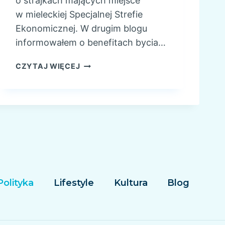
o strajkach mających miejsce
R
w mieleckiej Specjalnej Strefie
E
Ekonomicznej. W drugim blogu
M
Z
informowałem o benefitach bycia…
I
O
Z
CZYTAJ WIĘCEJ
B
W
R
I
Y
Ą
Z
K
I
Z
A
W
O
Polityka
Lifestyle
Kultura
Blog
D
O
W