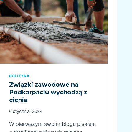
N
I
C
T
W
O
S
Ą
D
Ó
W
POLITYKA
P
Związki zawodowe na
O
Podkarpaciu wychodzą z
D
cienia
N
A
6 stycznia, 2024
D
Z
W pierwszym swoim blogu pisałem
O