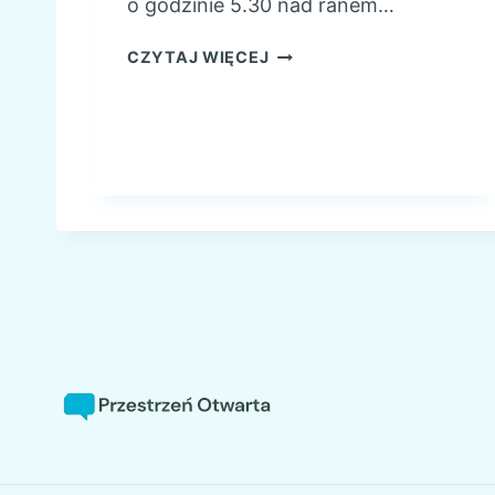
o godzinie 5.30 nad ranem…
D
CZYTAJ WIĘCEJ
L
A
C
Z
E
G
O
?