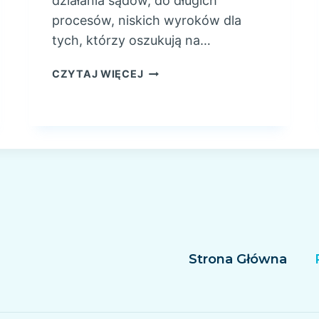
działania sądów, do długich
procesów, niskich wyroków dla
tych, którzy oszukują na…
C
CZYTAJ WIĘCEJ
Z
Y
N
A
P
R
A
W
D
Ę
U
Strona Główna
W
A
Ż
A