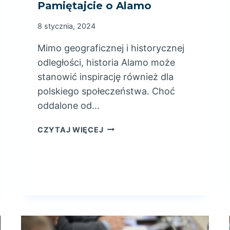
Pamiętajcie o Alamo
8 stycznia, 2024
Mimo geograficznej i historycznej
odległości, historia Alamo może
stanowić inspirację również dla
polskiego społeczeństwa. Choć
oddalone od…
P
CZYTAJ WIĘCEJ
A
M
I
Ę
T
A
J
C