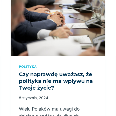
I
E
O
A
L
A
M
O
POLITYKA
Czy naprawdę uważasz, że
polityka nie ma wpływu na
Twoje życie?
8 stycznia, 2024
Wielu Polaków ma uwagi do