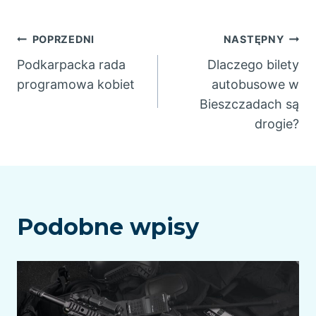
Nawigacja
POPRZEDNI
NASTĘPNY
Podkarpacka rada
Dlaczego bilety
wpisu
programowa kobiet
autobusowe w
Bieszczadach są
drogie?
Podobne wpisy