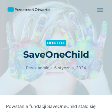
Przejdź
do
treści
LIFESTYLE
SaveOneChild
Przez
admin
6 stycznia, 2024
Powstanie fundacji SaveOneChild stało się